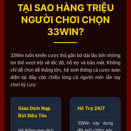
TẠI SAO HÀNG TRIỆU
NGƯỜI CHƠI CHỌN
33WIN?
33Win luôn khiến cược thủ gắn bó dài lâu bởi những
lợi thế vượt trội về tốc độ, hỗ trợ và bảo mật. Không
chỉ dễ chơi dễ thắng lớn, hệ sinh thống cá cược toàn
diện tại đây còn chiều lòng cả người mới lẫn tay
chơi kỳ cựu:
Giao Dịch Nạp
Hỗ Trợ 24/7
Rút Siêu Tốc
33Win xây dựng
đội ngũ chăm sóc
Hệ thống giao dịch