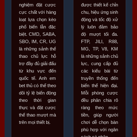
nghiệm đặt cược
được thiết kế chỉn
cực chất với hàng
chu, hiệu ứng sinh
loạt lựa chọn kèo
động và tốc độ xử
phổ biến lẫn đặc
lý luôn đảm bảo
biệt. CMD, SABA,
độ mượt tối đa.
SBO, IM, CR, UG
FTP, JILI, R88,
là những sảnh thể
MG, TP, V8, KM
thao chủ lực hỗ
là những sảnh chủ
trợ đầy đủ giải đấu
lực, cung cấp đủ
từ khu vực đến
các kiểu bài từ
quốc tế. Anh em
truyền thống đến
bet thủ có thể theo
biến thể hiện đại.
dõi tỷ lệ biến động
Mỗi phòng cược
theo thời gian
đều phân chia rõ
thực và đặt cược
ràng theo mức
thể thao mượt mà
tiền, giúp người
trên mọi thiết bị.
chơi dễ chọn bàn
phù hợp với ngân
sách cá nhân.