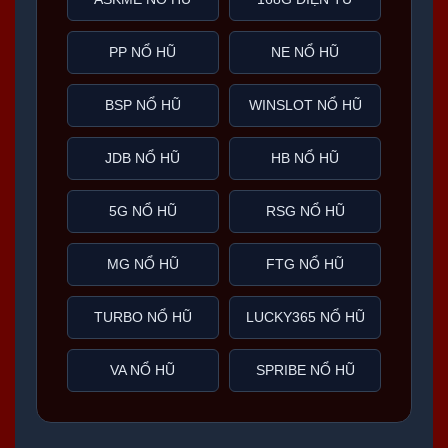
PP NỔ HŨ
NE NỔ HŨ
BSP NỔ HŨ
WINSLOT NỔ HŨ
JDB NỔ HŨ
HB NỔ HŨ
5G NỔ HŨ
RSG NỔ HŨ
MG NỔ HŨ
FTG NỔ HŨ
TURBO NỔ HŨ
LUCKY365 NỔ HŨ
VA NỔ HŨ
SPRIBE NỔ HŨ