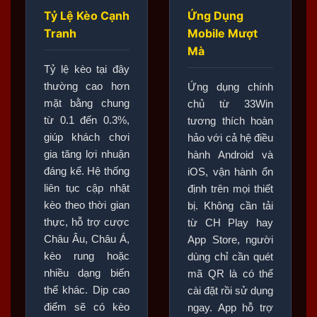
Tỷ Lệ Kèo Cạnh
Ứng Dụng
Tranh
Mobile Mượt
Mà
Tỷ lệ kèo tại đây
thường cao hơn
Ứng dụng chính
mặt bằng chung
chủ từ 33Win
từ 0.1 đến 0.3%,
tương thích hoàn
giúp khách chơi
hảo với cả hệ điều
gia tăng lợi nhuận
hành Android và
đáng kể. Hệ thống
iOS, vận hành ổn
liên tục cập nhật
định trên mọi thiết
kèo theo thời gian
bị. Không cần tải
thực, hỗ trợ cược
từ CH Play hay
Châu Âu, Châu Á,
App Store, người
kèo rung hoặc
dùng chỉ cần quét
nhiều dạng biến
mã QR là có thể
thể khác. Dịp cao
cài đặt rồi sử dụng
điểm sẽ có kèo
ngay. App hỗ trợ