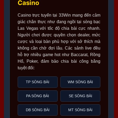
Casino
Casino trực tuyến tại 33Win mang đến cảm
giác chân thực như đang ngồi tại sòng bạc
Las Vegas với tốc độ chia bài cực nhanh.
Người chơi được quyền chọn dealer, mức
cược và loại bàn phù hợp với sở thích mà
không cần chờ đợi lâu. Các sảnh live đều
hỗ trợ nhiều game hot như Baccarat, Rồng
Hổ, Poker, đảm bảo chia bài công bằng
tuyệt đối:
TP SÒNG BÀI
WM SÒNG BÀI
PA SÒNG BÀI
SE SÒNG BÀI
DB SÒNG BÀI
MT SÒNG BÀI