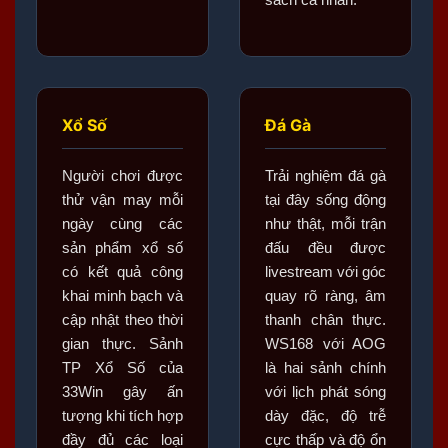
Xổ Số
Đá Gà
Người chơi được
Trải nghiệm đá gà
thử vận may mỗi
tại đây sống động
ngày cùng các
như thật, mỗi trận
sản phẩm xổ số
đấu đều được
có kết quả công
livestream với góc
khai minh bạch và
quay rõ ràng, âm
cập nhật theo thời
thanh chân thực.
gian thực. Sảnh
WS168 với AOG
TP Xổ Số của
là hai sảnh chính
33Win gây ấn
với lịch phát sóng
tượng khi tích hợp
dày đặc, độ trễ
đầy đủ các loại
cực thấp và độ ổn