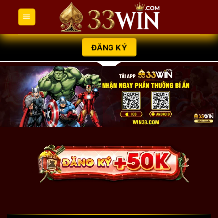
Chuyển
đến
nội
dung
ĐĂNG KÝ