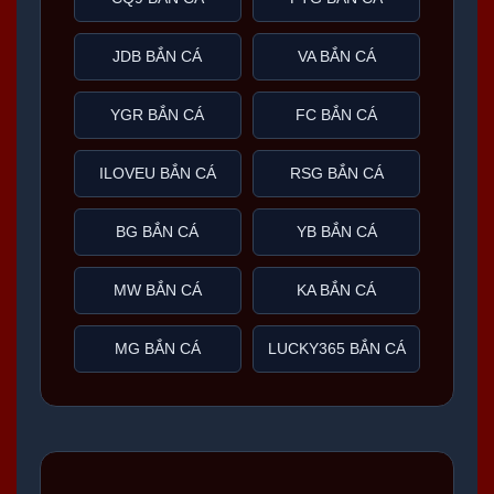
JDB BẮN CÁ
VA BẮN CÁ
YGR BẮN CÁ
FC BẮN CÁ
ILOVEU BẮN CÁ
RSG BẮN CÁ
BG BẮN CÁ
YB BẮN CÁ
MW BẮN CÁ
KA BẮN CÁ
MG BẮN CÁ
LUCKY365 BẮN CÁ