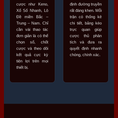
cược như Keno,
định đường truyền
Xổ Số Nhanh, Lô
rất đáng khen. Mỗi
Đề miền Bắc –
trận có thống kê
Trung – Nam. Chỉ
chi tiết, bảng kèo
cần vài thao tác
trực quan giúp
đơn giản là có thể
cược thủ phân
chọn số, chốt
tích và đưa ra
cược và theo dõi
quyết định nhanh
kết quả cực kỳ
chóng, chính xác.
tiện lợi trên mọi
thiết bị.