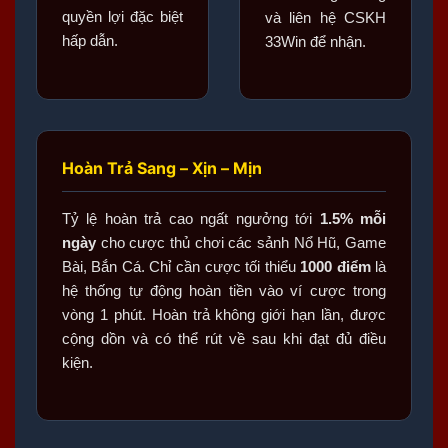
quyền lợi đặc biệt
và liên hệ CSKH
hấp dẫn.
33Win để nhận.
Hoàn Trả Sang – Xịn – Mịn
Tỷ lệ hoàn trả cao ngất ngưởng tới
1.5% mỗi
ngày
cho cược thủ chơi các sảnh Nổ Hũ, Game
Bài, Bắn Cá. Chỉ cần cược tối thiểu
1000 điểm
là
hệ thống tự động hoàn tiền vào ví cược trong
vòng 1 phút. Hoàn trả không giới hạn lần, được
cộng dồn và có thể rút về sau khi đạt đủ điều
kiện.