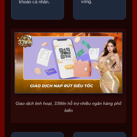
vòng.
khoản cá nhân.
Giao dịch linh hoạt, 33Win hỗ trợ nhiều ngân hàng phổ
biến