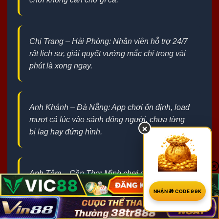
Chị Trang – Hải Phòng: Nhân viên hỗ trợ 24/7
rất lịch sự, giải quyết vướng mắc chỉ trong vài
phút là xong ngay.
Anh Khánh – Đà Nẵng: App chơi ổn định, load
mượt cả lúc vào sảnh đông người, chưa từng
×
bị lag hay đứng hình.
Anh Tâm – Cần Thơ: Mình chơi đá gà ở nhà
cái 33Win vì có cả truyền hình trực tiếp, kèo rõ
NHẬN 🎁 CODE 99K
ràng, cược dễ ăn cực kỳ.